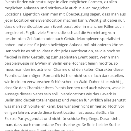
Events finden wir heutzutage in allen möglichen Formen, zu allen
möglichen Anlässen und mittlerweile auch in allen möglichen
Locations. Eigentlich kann man mit Überzeugung sagen, dass man aus
jeder Location eine Eventlocation machen kann. Wichtig ist dabei nur,
dass die Eventlocation zum Event passt oder in manchen Fällen auch
umgekehrt. Es gibt viele Firmen, die sich auf die Vermietung von
bestimmten Gebäuden oder auch Gebäudekomplexen spezialisiert
haben und diese für jeden beliebigen Anlass umfunktionieren könne.
Dennoch ist es oft so, dass nicht jede Eventlocation, sei die noch so
flexibel in ihrer Gestaltung zum geplanten Event passt. Wenn man
beispielsweise im E-Werk in Berlin eine Hochzeit feiern möchte, so
muss man den industriellen Charme und den kalten Charakter dieser
Eventlocation mögen. Romantik ist hier nicht so einfach darzustellen,
wie in einem verwunschen Schlösschen im Wald. Daher ist es wichtig,
dass Sie den Charakter Ihres Events kennen und auch wissen, was die
Aussage dieses Events sein soll. Eventlocations wie das E-Werk in
Berlin sind derzeit total angesagt und werden für wirklich alles genutzt,
was man sich vorstellen kann. Das war aber nicht immer so. Noch vor
einigen Jahren, wurde diese Eventlocation fast ausschließlich für
Elektro Partys genutzt und nicht für schicke Empfänge. Daran sieht
man, dass auch momentane Trends eine große Rolle bei der Suche
nach der richtigen Eventlocation spielen.